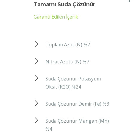
Tamamı Suda Çözünür
Garanti Edilen İçerik
Toplam Azot (N) %7
Nitrat Azotu (N) %7
Suda Çözünür Potasyum
Oksit (K2O) %24
Suda Çözünür Demir (Fe) %3
Suda Çözünür Mangan (Mn)
%4