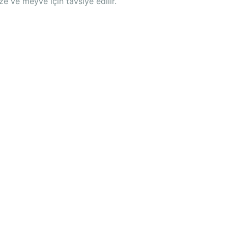
e ve meyve için tavsiye edilir.