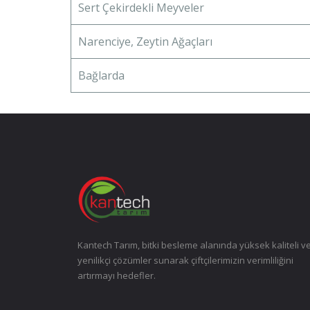
Sert Çekirdekli Meyveler
Narenciye, Zeytin Ağaçları
Bağlarda
Kantech Tarım, bitki besleme alanında yüksek kaliteli v
yenilikçi çözümler sunarak çiftçilerimizin verimliliğini
artırmayı hedefler.