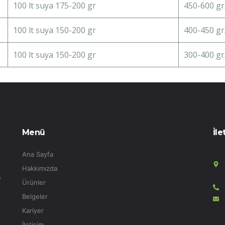
100 lt suya 175-200 gr
450-600 gr
100 lt suya 150-200 gr
400-450 gr
100 lt suya 150-200 gr
300-400 gr
Menü
İle
Ana Sayfa
Hakkımızda
e
Ürünler
Belgeler
Kariyer
İletişim