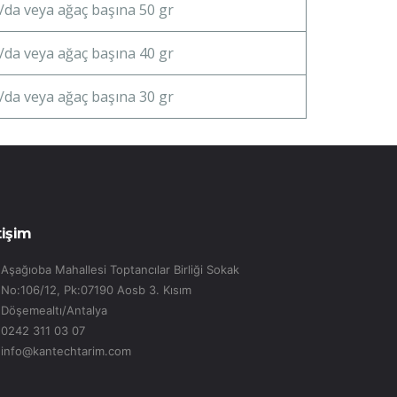
/da veya ağaç başına 50 gr
/da veya ağaç başına 40 gr
/da veya ağaç başına 30 gr
tişim
Aşağıoba Mahallesi Toptancılar Birliği Sokak
No:106/12, Pk:07190 Aosb 3. Kısım
Döşemealtı/Antalya
0242 311 03 07
info@kantechtarim.com