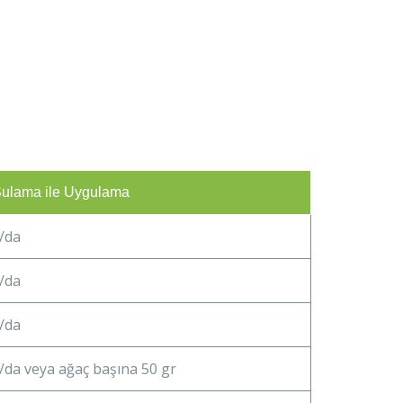
ulama ile Uygulama
/da
/da
/da
/da veya ağaç başına 50 gr