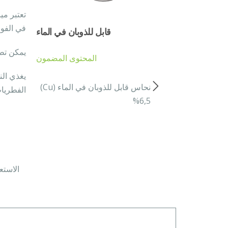
في الفواكه و18-20 يوم
قابل للذوبان في الماء
يمكن تطب
المحتوى المضمون
يغذي الن
نحاس قابل للذوبان في الماء (Cu)
الفطريات
%6,5
الاستع