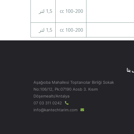
100-200 cc
1,5 لتر
100-200 cc
1,5 لتر
 بنا
Aşağıoba Mahallesi Toptancılar Birliği Sokak
No:106/12, Pk:07190 Aosb 3. Kısım
Döşemealtı/Antalya
0242 311 03 07
info@kantechtarim.com