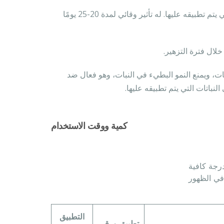
تعتبر ميزته المنتظمة أهم عامل يزيد من تأثيره. لا يشكل ضغط على النباتات التي يتم تطبيقه عليها. له تأثير وقائي لمدة 20-25 يومًا
ال فترة التزهير.
ات، ويمنع النمو البطيء في النبات، وهو فعال ضد
نباتات التي يتم تطبيقه عليها.
كمية ووقت الاستخدام
رجة كافية
في الظهور
التطبيق
تطبيق ورقي