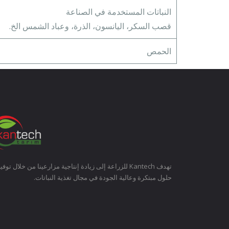
النباتات المستخدمة في الصناعة
قصب السكر، اليانسون، الذرة، وعباد الشمس الخ.
الحمص
تهدف Kantech للزراعة إلى زيادة إنتاجية مزارعينا من خلال توفي
حلول مبتكرة وعالية الجودة في مجال تغذية النباتات.