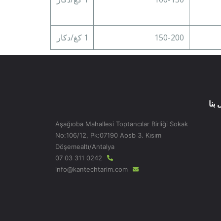
150-200
1 كغ/دكار
 بنا
Aşağıoba Mahallesi Toptancılar Birliği Sokak
No:106/12, Pk:07190 Aosb 3. Kısım
Döşemealtı/Antalya
0242 311 03 07
info@kantechtarim.com