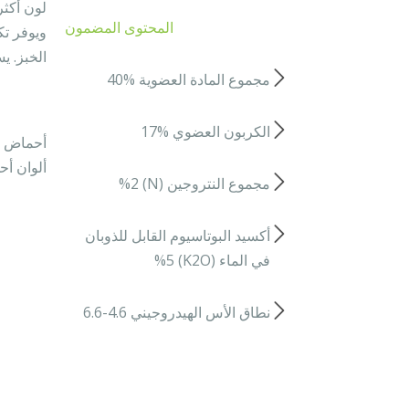
لون أكثر
المحتوى المضمون
ويوفر تك
الخبز. ي
مجموع المادة العضوية %40
الكربون العضوي %17
أحماض ال
ألوان أح
مجموع النتروجين (N) %2
أكسيد البوتاسيوم القابل للذوبان
في الماء (K2O) %5
نطاق الأس الهيدروجيني 4.6-6.6