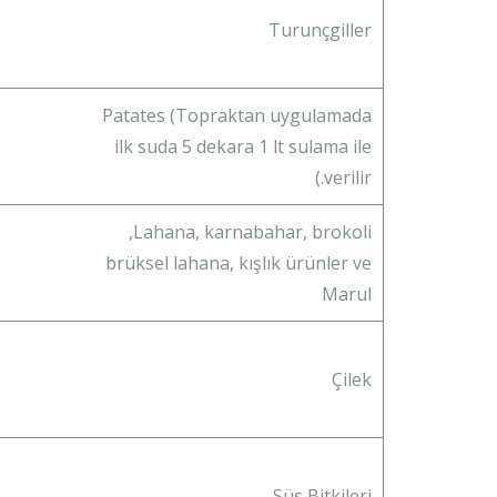
Turunçgiller
Patates (Topraktan uygulamada
ilk suda 5 dekara 1 lt sulama ile
verilir.)
Lahana, karnabahar, brokoli,
brüksel lahana, kışlık ürünler ve
Marul
Çilek
Süs Bitkileri