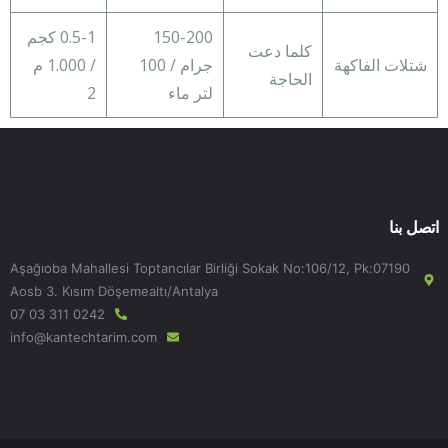
150-200
0.5-1 كجم
كلما دعت
شتلات الفاكهة
جرام / 100
/ 1.000 م
الحاجة
لتر ماء
2
اتصل بنا
Aşağıoba Mahallesi Toptancılar Birliği Sokak No:106/12, Pk:07190
Aosb 3. Kısım Döşemealtı/Antalya
0242 311 03 07
info@kantechtarim.com